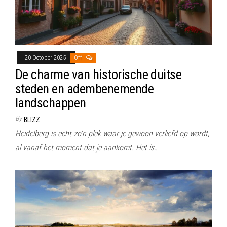
20 October 2025
Off
De charme van historische duitse
steden en adembenemende
landschappen
By
BLIZZ
Heidelberg is echt zo’n plek waar je gewoon verliefd op wordt,
al vanaf het moment dat je aankomt. Het is…