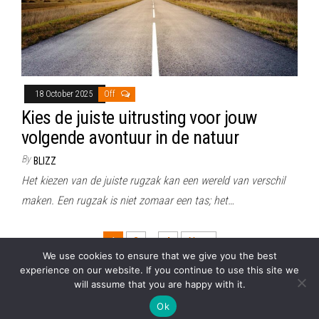
18 October 2025
Off
Kies de juiste uitrusting voor jouw
volgende avontuur in de natuur
By
BLIZZ
Het kiezen van de juiste rugzak kan een wereld van verschil
maken. Een rugzak is niet zomaar een tas; het…
Posts
1
2
…
4
Next
We use cookies to ensure that we give you the best
pagination
experience on our website. If you continue to use this site we
will assume that you are happy with it.
Proudly powered by
WordPress
|
Theme:
Envo Magazine
Ok