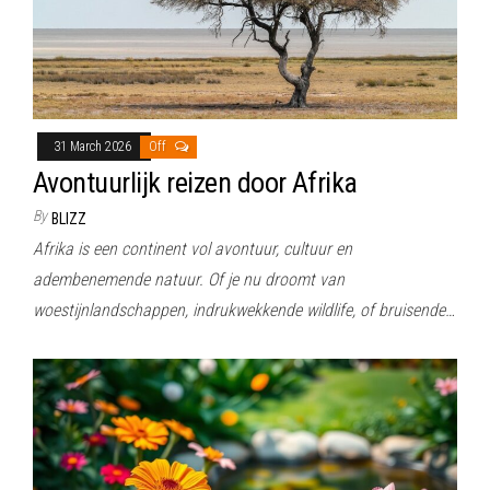
31 March 2026
Off
Avontuurlijk reizen door Afrika
By
BLIZZ
Afrika is een continent vol avontuur, cultuur en
adembenemende natuur. Of je nu droomt van
woestijnlandschappen, indrukwekkende wildlife, of bruisende…