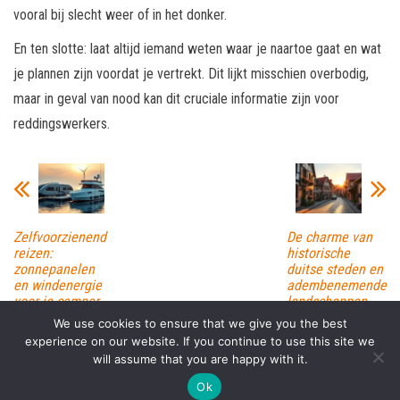
vooral bij slecht weer of in het donker.
En ten slotte: laat altijd iemand weten waar je naartoe gaat en wat
je plannen zijn voordat je vertrekt. Dit lijkt misschien overbodig,
maar in geval van nood kan dit cruciale informatie zijn voor
reddingswerkers.
Zelfvoorzienend
De charme van
reizen:
historische
zonnepanelen
duitse steden en
en windenergie
adembenemende
voor je camper
landschappen
We use cookies to ensure that we give you the best
experience on our website. If you continue to use this site we
will assume that you are happy with it.
Proudly powered by
WordPress
|
Theme:
Envo Magazine
Ok