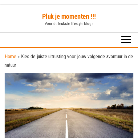
Skip
Pluk je momenten !!!
to
Voor de leukste lifestyle blogs
the
content
Home
»
Kies de juiste uitrusting voor jouw volgende avontuur in de
natuur