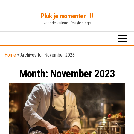
Skip
Pluk je momenten !!!
to
Voor de leukste lifestyle blogs
the
content
Home
»
Archives for November 2023
Month:
November 2023