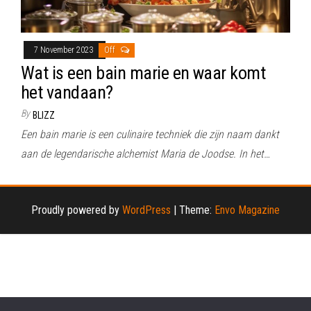
7 November 2023
Off
Wat is een bain marie en waar komt
het vandaan?
By
BLIZZ
Een bain marie is een culinaire techniek die zijn naam dankt
aan de legendarische alchemist Maria de Joodse. In het…
Proudly powered by
WordPress
|
Theme:
Envo Magazine