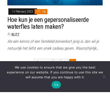
11 February 2023
Off
Hoe kun je een gepersonaliseerde
waterfles laten maken?
By
BLIZZ
Als een kennis of een familielid binnenkort jarig is, dan wil je
natuurlijk het liefst een uniek cadeau geven. Waarschijnlijk…
Posts
Previous
1
2
3
We use cookies to ensure that we give you the best
pagination
experience on our website. If you continue to use this site we
will assume that you are happy with it.
Proudly powered by
WordPress
|
Theme:
Envo Magazine
Ok