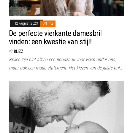
12 August 2023
Off
De perfecte vierkante damesbril
vinden: een kwestie van stijl!
By
BLIZZ
Brillen zijn niet alleen een noodzaak voor velen onder ons,
maar ook een mode-statement. Het kiezen van de juiste bril…