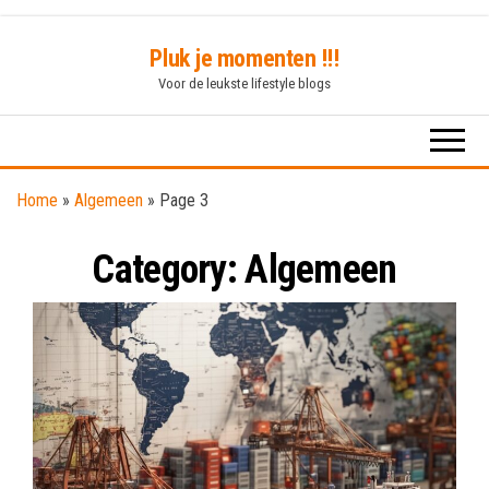
Skip
Pluk je momenten !!!
to
Voor de leukste lifestyle blogs
the
content
Home
»
Algemeen
»
Page 3
Category:
Algemeen